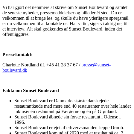
Vi har gjort det nemmere at skrive om Sunset Boulevard og samlet
de seneste nyheder, pressemeddelelser og billeder ét sted. Du er
velkommen til at bruge løs, og skulle du have yderligere spørgsmål,
er du velkommen til at kontakte os. Har vi tid, siger vi aldrig nej til
et interview. Alt skal godkendes af Sunset Boulevard, inden det
offentliggøres.
Pressekontakt:
Charlotte Nordland tlf. +45 41 28 37 67 /
presse@sunset-
boulevard.dk
Fakta om Sunset Boulevard
Sunset Boulevard er Danmarks største danskejede
restaurantkæde med mere end 40 restauranter over hele landet
inklusiv én restaurant på Færøerne og én på Grønland.
Sunset Boulevard åbnede sin første restaurant i Odense i
1996.
Sunset Boulevard er ejet af erhvervsmanden Jeppe Droob.
Sunset Boulevard kom ud af 2020 med et resultat på ca. 2