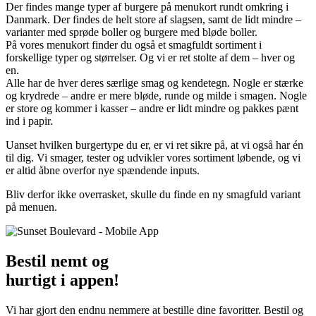
Der findes mange typer af burgere på menukort rundt omkring i
Danmark. Der findes de helt store af slagsen, samt de lidt mindre –
varianter med sprøde boller og burgere med bløde boller.
På vores menukort finder du også et smagfuldt sortiment i
forskellige typer og størrelser. Og vi er ret stolte af dem – hver og
en.
Alle har de hver deres særlige smag og kendetegn. Nogle er stærke
og krydrede – andre er mere bløde, runde og milde i smagen. Nogle
er store og kommer i kasser – andre er lidt mindre og pakkes pænt
ind i papir.
Uanset hvilken burgertype du er, er vi ret sikre på, at vi også har én
til dig. Vi smager, tester og udvikler vores sortiment løbende, og vi
er altid åbne overfor nye spændende inputs.
Bliv derfor ikke overrasket, skulle du finde en ny smagfuld variant
på menuen.
Bestil nemt og
hurtigt i appen!
Vi har gjort den endnu nemmere at bestille dine favoritter. Bestil og