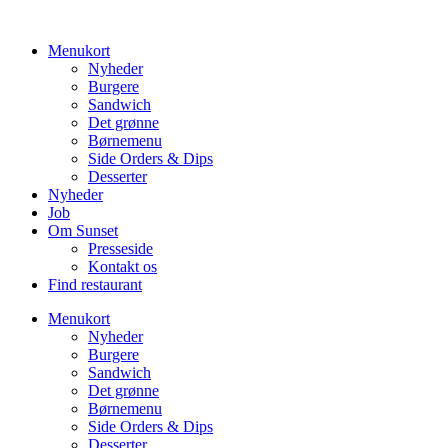
Videre
til
Menukort
indhold
Nyheder
Burgere
Sandwich
Det grønne
Børnemenu
Side Orders & Dips
Desserter
Nyheder
Job
Om Sunset
Presseside
Kontakt os
Find restaurant
Menukort
Nyheder
Burgere
Sandwich
Det grønne
Børnemenu
Side Orders & Dips
Desserter