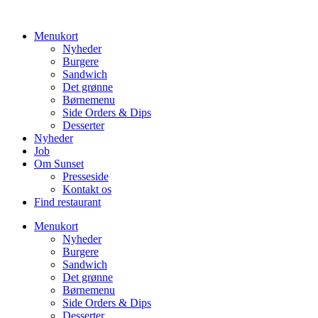
Videre
til
Menukort
indhold
Nyheder
Burgere
Sandwich
Det grønne
Børnemenu
Side Orders & Dips
Desserter
Nyheder
Job
Om Sunset
Presseside
Kontakt os
Find restaurant
Menukort
Nyheder
Burgere
Sandwich
Det grønne
Børnemenu
Side Orders & Dips
Desserter